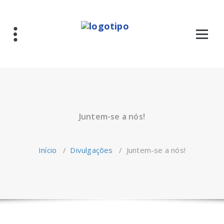
Saltar
para
o
conteúdo
Juntem-se a nós!
Início
/
Divulgações
/
Juntem-se a nós!