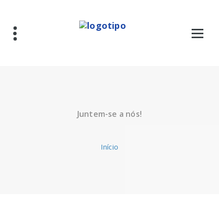
Saltar
para
o
conteúdo
Juntem-se a nós!
Início