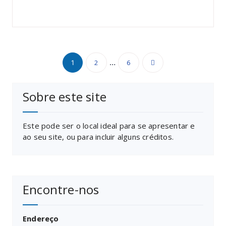
Paginação
…
2
6
1
dos
Sobre este site
conteúdos
Este pode ser o local ideal para se apresentar e
ao seu site, ou para incluir alguns créditos.
Encontre-nos
Endereço